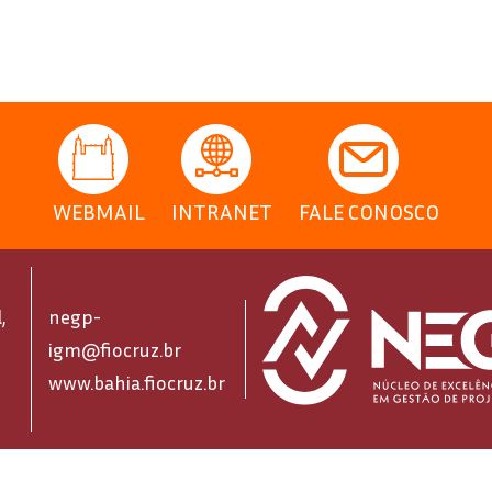
WEBMAIL
INTRANET
FALE CONOSCO
,
negp-
igm@fiocruz.br
www.bahia.fiocruz.br