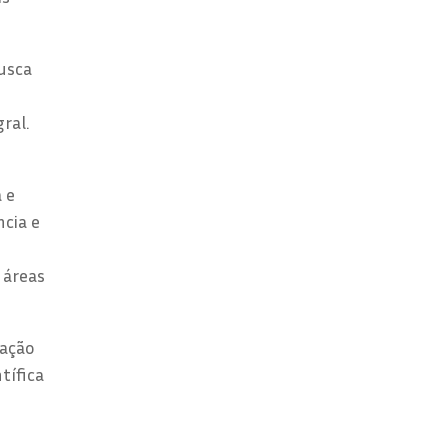
busca
ral.
 e
ncia e
 áreas
mação
tífica