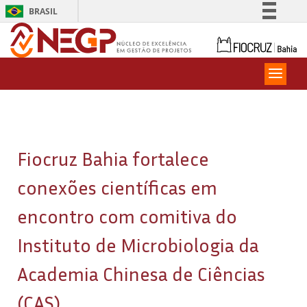
BRASIL
Simplifique!
Comunica BR
Participe
Acesso à informação
Legislação
Canais
Fiocruz Bahia fortalece
conexões científicas em
encontro com comitiva do
Instituto de Microbiologia da
Academia Chinesa de Ciências
(CAS)