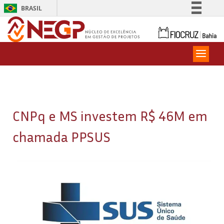
BRASIL
Simplifique!
Comunica BR
Participe
Acesso à informação
Legislação
Canais
CNPq e MS investem R$ 46M em
chamada PPSUS