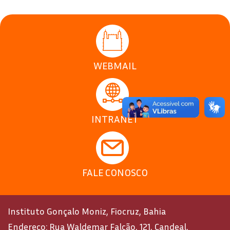
WEBMAIL
INTRANET
FALE CONOSCO
Instituto Gonçalo Moniz, Fiocruz, Bahia
Endereço: Rua Waldemar Falcão, 121, Candeal,