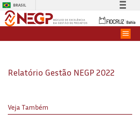
BRASIL
Simplifique!
Comunica BR
Participe
Acesso à informação
Legislação
Canais
Relatório Gestão NEGP 2022
Veja Também