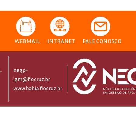
WEBMAIL
INTRANET
FALE CONOSCO
,
negp-
igm@fiocruz.br
www.bahia.fiocruz.br