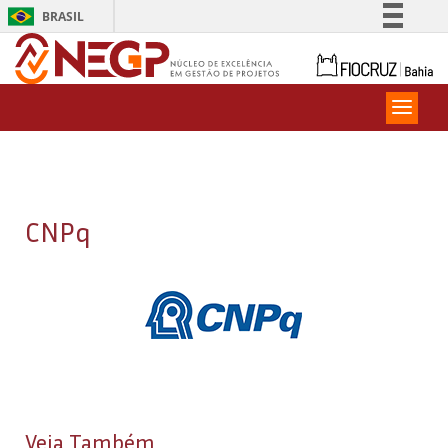
BRASIL
Simplifique!
Comunica BR
Participe
Acesso à informação
Legislação
Canais
CNPq
Veja Também