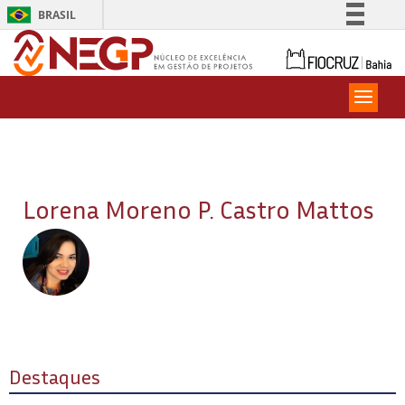
BRASIL
Simplifique!
Comunica BR
Participe
Acesso à informação
Legislação
Canais
Lorena Moreno P. Castro Mattos
Destaques