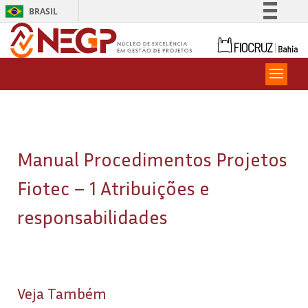
BRASIL
Simplifique!
Comunica BR
Participe
Acesso à informação
Legislação
Canais
Manual Procedimentos Projetos
Fiotec – 1 Atribuições e
responsabilidades
Veja Também