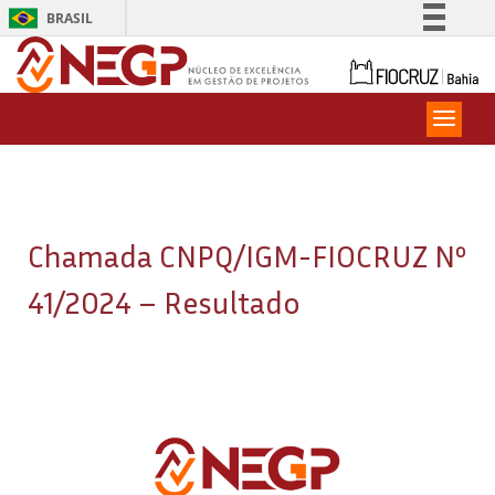
BRASIL
Simplifique!
Comunica BR
Participe
Acesso à informação
Legislação
Canais
Chamada CNPQ/IGM-FIOCRUZ Nº
41/2024 – Resultado