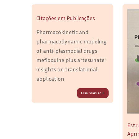
Citações em Publicações
Pharmacokinetic and
pharmacodynamic modeling
of anti-plasmodial drugs
mefloquine plus artesunate:
insights on translational
application
Leia mais aqui
Estr
Apri