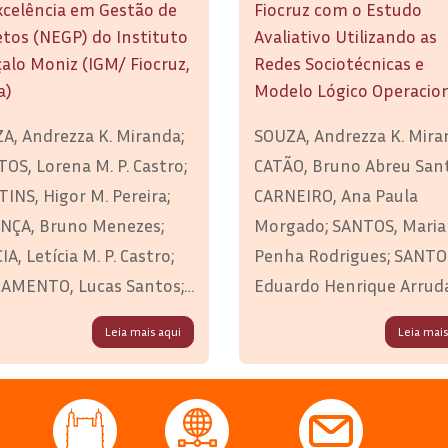
xcelência em Gestão de
Fiocruz com o Estudo
etos (NEGP) do Instituto
Avaliativo Utilizando as
alo Moniz (IGM/ Fiocruz,
Redes Sociotécnicas e
a)
Modelo Lógico Operacio
A, Andrezza K. Miranda;
SOUZA, Andrezza K. Mira
OS, Lorena M. P. Castro;
CATÃO, Bruno Abreu Sant
INS, Higor M. Pereira;
CARNEIRO, Ana Paula
NÇA, Bruno Menezes;
Morgado; SANTOS, Maria
A, Letícia M. P. Castro;
Penha Rodrigues; SANTO
AMENTO, Lucas Santos;
Eduardo Henrique Arruda
ES, Ernane Dantas.
Experiência da Rede de
Leia mais aqui
Leia mais
uturação e
Escritórios de Projetos d
moramento do Núcleo
Fiocruz com o Estudo
xcelência em Gestão de
Avaliativo Utilizando as
etos (NEGP) do Instituto
Redes Sociotécnicas e