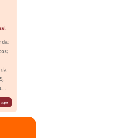
nal
nda;
os;
 da
S,
.
 aqui
a