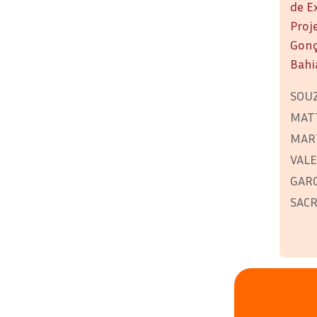
de E
Proj
Gonç
Bahi
SOUZ
MATT
MART
VALE
GARCI
SACR
NOVA
Estr
Apri
de E
Proj